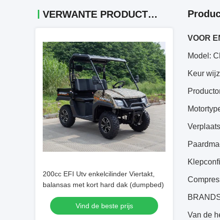
Produc
VERWANTE PRODUCTEN
VOOR EN
Model: C
Keur wi
Producto
Motortype
Verplaat
Paardmac
Klepconf
200cc EFI Utv enkelcilinder Viertakt,
Compress
balansas met kort hard dak (dumpbed)
BRANDS
Vind de beste prijs
Van de h