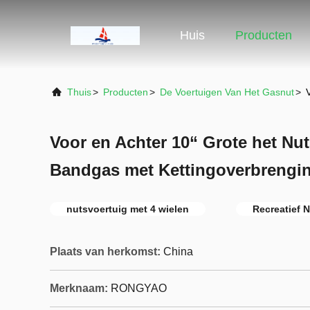
Huis
Producten
Thuis
>
Producten
>
De Voertuigen Van Het Gasnut
>
Voor en Achter 10“ Grote het Nu
Bandgas met Kettingoverbrengi
nutsvoertuig met 4 wielen
Recreatief 
Plaats van herkomst:
China
Merknaam:
RONGYAO