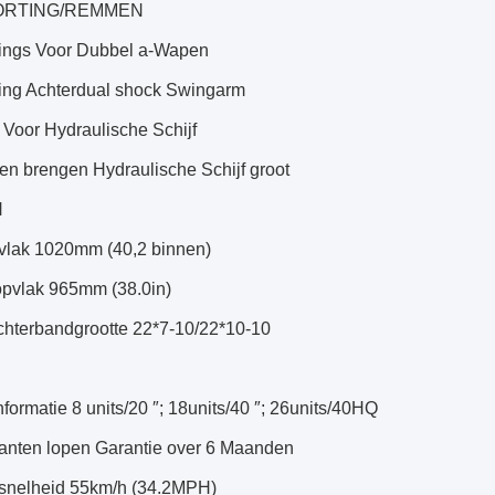
RTING/REMMEN
ings Voor Dubbel a-Wapen
ing Achterdual shock Swingarm
oor Hydraulische Schijf
n brengen Hydraulische Schijf groot
N
vlak 1020mm (40,2 binnen)
opvlak 965mm (38.0in)
chterbandgrootte 22*7-10/22*10-10
formatie 8 units/20 ″; 18units/40 ″; 26units/40HQ
kanten lopen Garantie over 6 Maanden
snelheid 55km/h (34.2MPH)