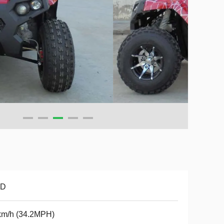
D
km/h (34.2MPH)