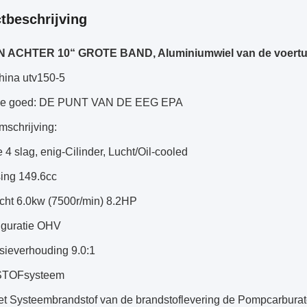
tbeschrijving
 ACHTER 10“ GROTE BAND, Aluminiumwiel van de voertui
hina utv150-5
jze goed: DE PUNT VAN DE EEG EPA
mschrijving:
 4 slag, enig-Cilinder, Lucht/Oil-cooled
sing 149.6cc
ht 6.0kw (7500r/min) 8.2HP
iguratie OHV
ieverhouding 9.0:1
TOFsysteem
et Systeembrandstof van de brandstoflevering de Pompcarburat