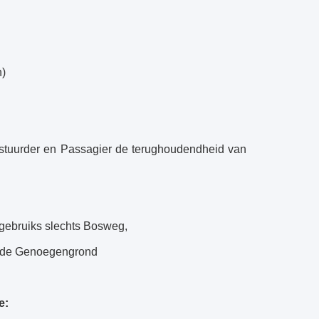
n)
estuurder en Passagier de terughoudendheid van
gebruiks slechts Bosweg,
n de Genoegengrond
e: