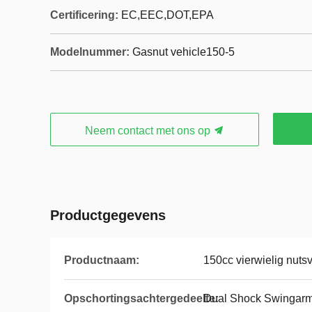
Certificering:
EC,EEC,DOT,EPA
Modelnummer:
Gasnut vehicle150-5
Neem contact met ons op
Productgegevens
Productnaam:
150cc vierwielig nuts
Opschortingsachtergedeelte:
Dual Shock Swingar