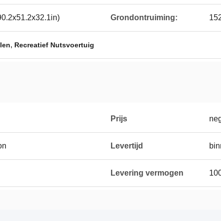
.2x51.2x32.1in)
Grondontruiming:
15
,
len
Recreatief Nutsvoertuig
Prijs
neg
on
Levertijd
bin
Levering vermogen
100