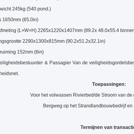
wicht 245kg (540 pond.)
s 1650mm (65.0in)
afmeting (L×W×H) 2265x1220x1407mm (89.2x 48.0x55.4 binne
ngsgrootte 2290x1300x815mm (90.2x51.2x32.1in)
ruiming 152mm (6in)
eiligheidsbestuurder & Passagier Van de veiligheidsgordelsb
gheidsnet.
Toepassingen:
Voor het volwassen Rivierbed/de Stroom van de 
Bergweg op het Strandlandbouwbedrijf e
Termijnen van transacti