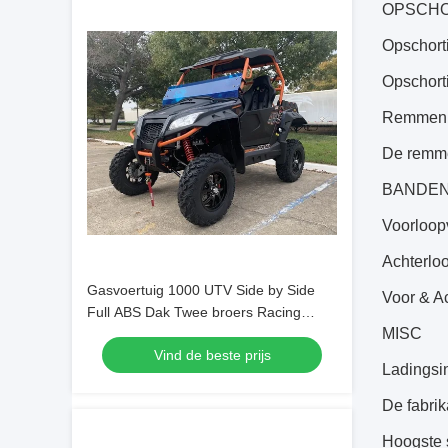
OPSCHO
Opschort
Opschort
Remmen V
De remme
BANDE
Voorloop
Achterlo
Gasvoertuig 1000 UTV Side by Side
Voor & A
Full ABS Dak Twee broers Racing
MISC
Uitlaat
Vind de beste prijs
Ladingsin
De fabri
Hoogste 