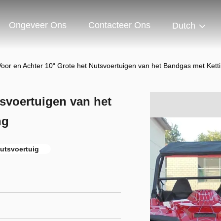
Ongeveer Ons
Contacteer Ons
Dutch
Voor en Achter 10“ Grote het Nutsvoertuigen van het Bandgas met Kett
tsvoertuigen van het
ng
Nutsvoertuig