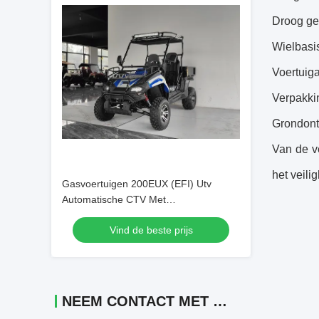
Droog ge
Wielbasi
Voertuig
Verpakki
Grondont
Van de v
het veili
Gasvoertuigen 200EUX (EFI) Utv
Automatische CTV Met
achteruitdraaien 32 graden naar
Vind de beste prijs
beneden
NEEM CONTACT MET ONS OP