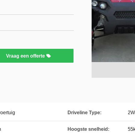
Vraag een offerte
voertuig
Driveline Type:
2W
m
Hoogste snelheid:
55