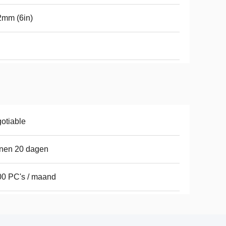
2mm (6in)
otiable
nen 20 dagen
0 PC's / maand