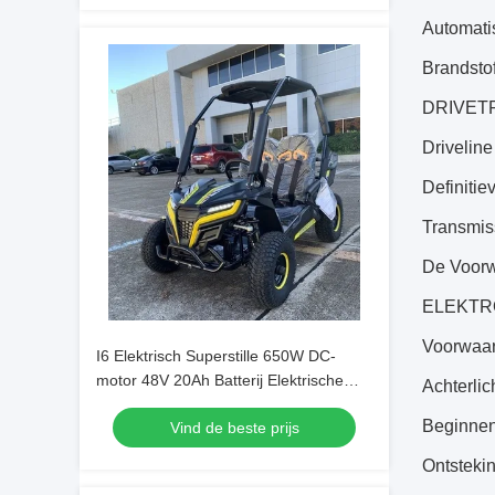
Automati
Brandstof
DRIVET
Drivelin
Definitie
Transmis
De Voorw
ELEKTR
Voorwaar
I6 Elektrisch Superstille 650W DC-
motor 48V 20Ah Batterij Elektrische
Achterlic
UTV
Beginnen
Vind de beste prijs
Ontsteki