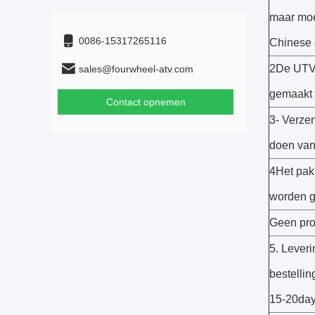
maar moe
0086-15317265116
Chinese 
2De UTV 
sales@fourwheel-atv.com
gemaakt
Contact opnemen
3- Verze
doen van 
4Het pakk
worden 
Geen pro
5. Lever
bestellin
15-20day