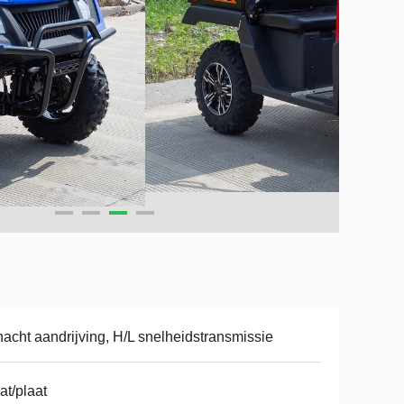
acht aandrijving, H/L snelheidstransmissie
at/plaat