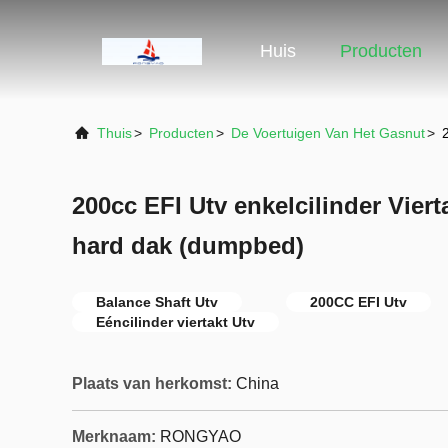
Huis
Producten
Thuis
>
Producten
>
De Voertuigen Van Het Gasnut
>
200cc EFI Utv enkelcilinder Viert
hard dak (dumpbed)
Balance Shaft Utv
200CC EFI Utv
Eéncilinder viertakt Utv
Plaats van herkomst:
China
Merknaam:
RONGYAO