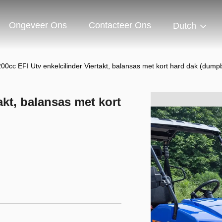
Ongeveer Ons
Contacteer Ons
Dutch
200cc EFI Utv enkelcilinder Viertakt, balansas met kort hard dak (dump
akt, balansas met kort