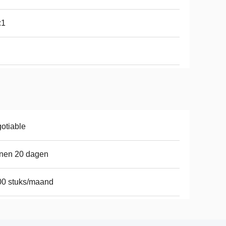
:1
otiable
nen 20 dagen
00 stuks/maand