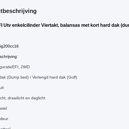
tbeschrijving
I Utv enkelcilinder Viertakt, balansas met kort hard dak (
ig200cc16
chrijving:
iguratieEFI, 2WD
dak (Dump bed) / Verlengd hard dak (Golf)
uit
cht, draailicht en daglicht
wiel
deur