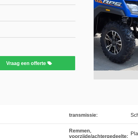
Vraag een offerte
transmissie:
Sch
Remmen,
Pla
voorzijde/achtergedeelte: