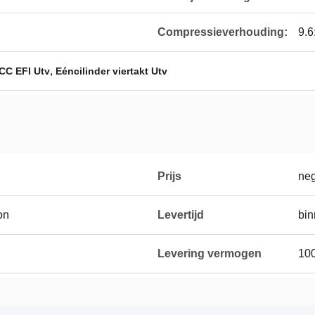
Compressieverhouding:
9.6
,
CC EFI Utv
Eéncilinder viertakt Utv
Prijs
neg
on
Levertijd
bin
Levering vermogen
10