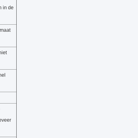
n in de
 maat
niet
nel
e
geveer