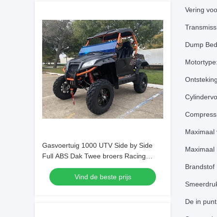
Vering vo
Transmiss
Dump Bed
Motortype:
Ontsteking
Cylindervo
Compressi
Maximaal 
Gasvoertuig 1000 UTV Side by Side
Maximaal 
Full ABS Dak Twee broers Racing
Uitlaat
Brandstof 
Vind de beste prijs
Smeerdruk
De in pun