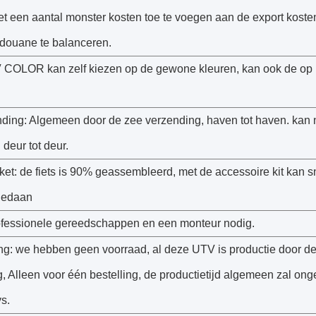
t een aantal monster kosten toe te voegen aan de export koste
douane te balanceren.
COLOR kan zelf kiezen op de gewone kleuren, kan ook de op
nding: Algemeen door de zee verzending, haven tot haven. kan 
deur tot deur.
et: de fiets is 90% geassembleerd, met de accessoire kit kan s
gedaan
fessionele gereedschappen en een monteur nodig.
ing: we hebben geen voorraad, al deze UTV is productie door d
g, Alleen voor één bestelling, de productietijd algemeen zal on
s.