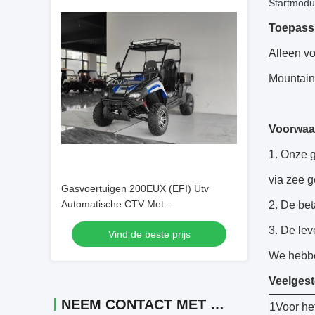
Startmodus
Toepass
Alleen v
Mountain 
Voorwaar
Onze ga
via zee g
Gasvoertuigen 200EUX (EFI) Utv
Automatische CTV Met
De bet
achteruitdraaien 32 graden naar
De lev
Vind de beste prijs
beneden
We hebbe
Veelgest
NEEM CONTACT MET ONS OP
1Voor het