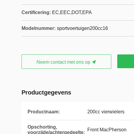
Certificering:
EC,EEC,DOT,EPA
Modelnummer:
sportvoertuigen200cc16
Neem contact met ons op
Productgegevens
Productnaam:
200cc vierwielers
Opschorting,
Front MacPherson
voorzijde/achtergedeelte: