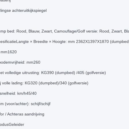
tterij
lingse achteruitkijkspiegel
mp bed: Rood, Blauw, Zwart, Camouflage/Golf versie: Rood, Zwart, B
pesificatieLangte × Breedte × Hoogte: mm 2362X1397X1870 (dumpb
: mm1620
bodemvrijheid: mm260
t volledige uitrusting: KG390 (dumpbed) /405 (golfversie)
j volle lading: KG320 (dumpbed)/340 (golfversie)
snelheid: km/h45/40
m (voor/achter): schijf/schijf
r / Achteras aandrijving
odusGeleider