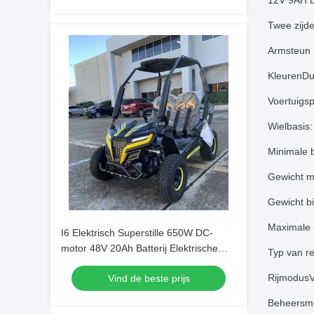
12V 9AH ba
Twee zijde
Armsteun
KleurenDu
Voertuigs
Wielbasis
Minimale 
Gewicht me
Gewicht bi
Maximale 
I6 Elektrisch Superstille 650W DC-
motor 48V 20Ah Batterij Elektrische
Typ van re
UTV
RijmodusVo
Vind de beste prijs
Beheersm