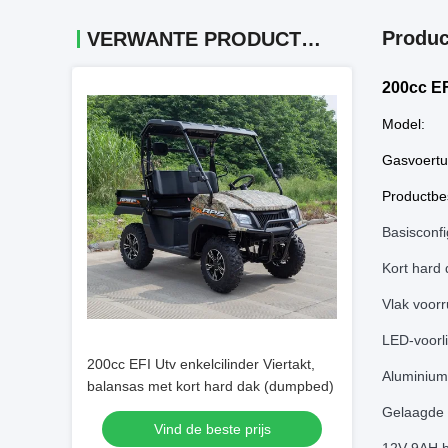
Produc
VERWANTE PRODUCTEN
200cc EF
Model:
Gasvoertu
Productbes
Basisconf
Kort hard 
Vlak voorr
LED-voorli
200cc EFI Utv enkelcilinder Viertakt,
Aluminium
balansas met kort hard dak (dumpbed)
Gelaagde 
Vind de beste prijs