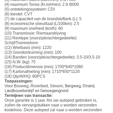
(4) maximum Torsie (N.m/r/min): 2.9 /6000
(5) ontstekingssysteem: CDI
(6) toestel: CVT
(7) de capaciteit van de brandstoftank (L): 5
(8) economische olieuitlaat (L/100km): 2.5
(9) maximum snelheid (km/h): 60
(10) Transmissie: Riemaandrijving
(11) Remtype (voorzijde/achtergedeelte):
Schijf/Trommelrem
(12) Wielbasis (mm): 1220
(13) Grondontruiming (mm): 100
(14) Banden (voorzijde/achtergedeelte): 3.5-10/3.5-10
(15) N.W. (kg): 75
(16) Productdimensie (mm): 1700*640*1080
(17) Kartonafmeting (mm): 1710*650*1120
(18) Qty/40HQ: 80PCS
Toepassingen:
Bergweg, Strand,
Voor Bosweg, Rivierbed, Stroom,
Landbouwbedrijf en Genoegengrond
Termijnen van transactie:
Onze garantie is 1 jaar. Als uw autoped gebroken is,
zullen de vervangstukken naar u worden verzonden
kosteloos. Deze autoped zal naar u worden verzonden