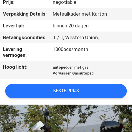
CONTACTEER
Prijs:
negotiable
ONS
Verpakking Details:
Metaalkader met Karton
Levertijd:
binnen 20 dagen
VERZOEK
Betalingscondities:
T / T, Western Union,
OM
Levering
1000pcs/month
EEN
vermogen:
CITAAT
Hoog licht:
,
autopedden met gas
Volwassen Gasautoped
SITEMAP
BESTE PRIJS
PRIVACYBELEID