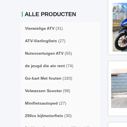
ALLE PRODUCTEN
Vierwielige ATV
(31)
ATV-Vierlingfiets
(27)
Nutsvoertuigen ATV
(55)
de jeugd die atv rent
(74)
Go-kart Met fouten
(183)
Volwassen Scooter
(98)
Minifietsautoped
(27)
250cc bijlmotorfiets
(30)