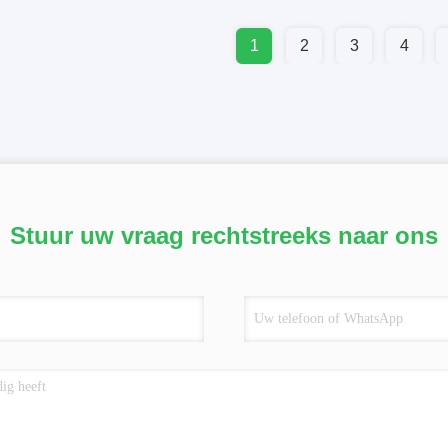
1
2
3
4
Stuur uw vraag rechtstreeks naar ons