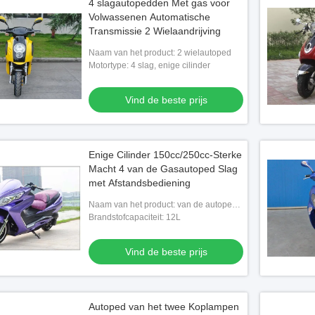
4 slagautopedden Met gas voor
Volwassenen Automatische
Transmissie 2 Wielaandrijving
Naam van het product: 2 wielautoped
Motortype: 4 slag, enige cilinder
Vind de beste prijs
Enige Cilinder 150cc/250cc-Sterke
Macht 4 van de Gasautoped Slag
met Afstandsbediening
Naam van het product: van de autoped
van het weggas
Brandstofcapaciteit: 12L
Vind de beste prijs
Autoped van het twee Koplampen