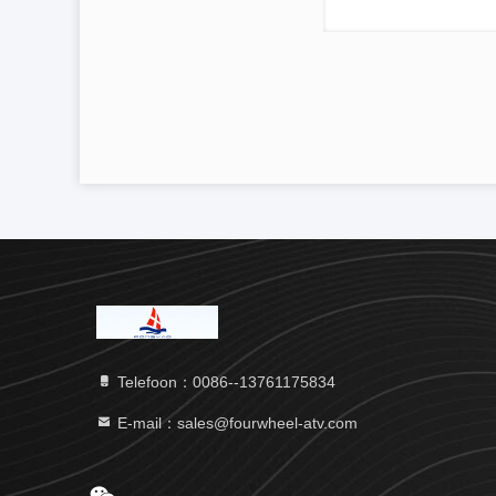
Telefoon：0086--13761175834
E-mail：sales@fourwheel-atv.com