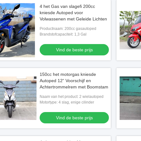
4 het Gas van slagefi 200cc
kniesde Autoped voor
Volwassenen met Geleide Lichten
Productnaam: 200cc gasautoped
Brandstofcapaciteit: 1,3 Gal
Vind de beste prijs
150cc het motorgas kniesde
Autoped 12“ Voorschijf en
Achtertrommelrem met Boomstam
Naam van het product: 2 wielautoped
Motortype: 4 slag, enige cilinder
Vind de beste prijs