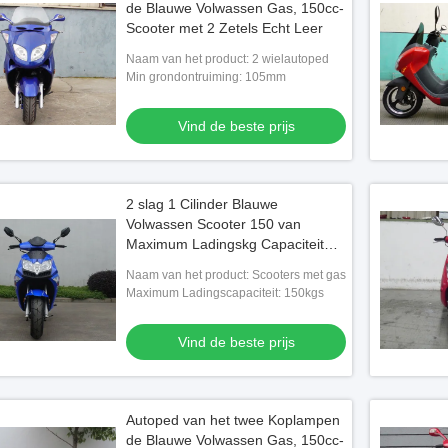
de Blauwe Volwassen Gas, 150cc-
Scooter met 2 Zetels Echt Leer
Naam van het product: 2 wielautoped
Min grondontruiming: 105mm
Vind de beste prijs
2 slag 1 Cilinder Blauwe
Volwassen Scooter 150 van
Maximum Ladingskg Capaciteit
2,0 Olieverbruik
Naam van het product: Scooters met gas
Maximum Ladingscapaciteit: 150kgs
Vind de beste prijs
Autoped van het twee Koplampen
de Blauwe Volwassen Gas, 150cc-