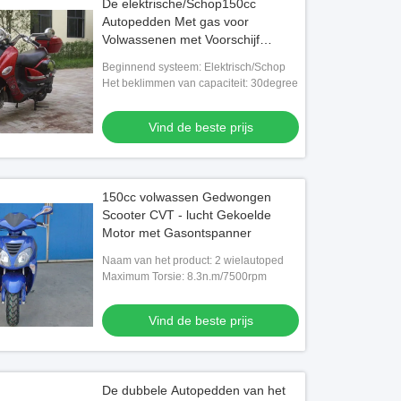
De elektrische/Schop150cc
Autopedden Met gas voor
Volwassenen met Voorschijf
brengen Trommel groot
Beginnend systeem: Elektrisch/Schop
Het beklimmen van capaciteit: 30degree
Vind de beste prijs
150cc volwassen Gedwongen
Scooter CVT - lucht Gekoelde
Motor met Gasontspanner
Naam van het product: 2 wielautoped
Maximum Torsie: 8.3n.m/7500rpm
Vind de beste prijs
De dubbele Autopedden van het