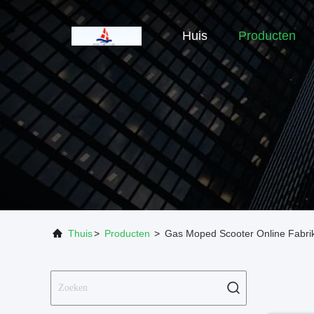
Huis
Producten
Thuis
>
Producten
>
Gas Moped Scooter Online Fabri