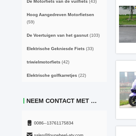
De Motorfiets van de vuilfiets
(43)
Hoog Aangedreven Motorfietsen
(59)
De Voertuigen van het gasnut
(103)
Elektrische Gekniesde Fiets
(33)
triwielmotorfiets
(42)
Elektrische golfkarretjes
(22)
NEEM CONTACT MET ONS OP
0086--13761175834
sales@fourwheel-atv.com