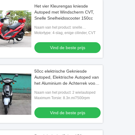
Het vier Kleurengas kniesde
Autoped met Windscherm CVT,
Snelle Snelheidsscooter 150cc
Naam van het product: snelle
gasautopedden
Motortype: 4-slag, enige cilinder, CVT
Vind de beste prijs
50cc elektrische Gekniesde
Autoped, Elektrische Autoped van
het Aluminium de Achterrek voor
Volwassenen
Naam van het product: 2 wielautoped
Maximum Torsie: 8.3n.m/7500rpm
Vind de beste prijs