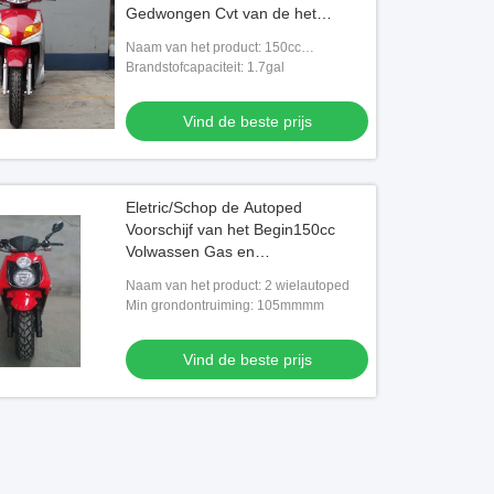
Gedwongen Cvt van de het
Gasautoped 150cc - lucht
Naam van het product: 150cc
Gekoelde Motor
gasautoped
Brandstofcapaciteit: 1.7gal
Vind de beste prijs
Eletric/Schop de Autoped
Voorschijf van het Begin150cc
Volwassen Gas en
Achtertrommelrem
Naam van het product: 2 wielautoped
Min grondontruiming: 105mmmm
Vind de beste prijs