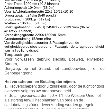
Front Tread
1020mm (40,2 binnen)
Achterloopvlak
1040mm (38.0in)
Voor & Achterbandgrootte
22x8-10/22x10-10
Droog gewicht
245kg (540 pond.)
Brutogewicht
280kgs (617lbs)
Wielbasis
1860mm (71.0in)
Voertuigafmeting (L×W×H)
2450x1220x1397mm (96.5x
48.0x55.0 binnen)
Verpakkingsgrootte
2290x1300x815mm
Grondontruiming
152mm (6in)
Van
de
veiligheids
bestuurder & Passagier van
de
veiligheidsgordelsbestuurder en Passagier de terughoudendheid
van
het
veiligheidsnet.
Toepassingen:
Voor volwassen gebruik slechts, Bosweg, Rivierbed,
Stroom,
Bergweg, op het Strand, het Landbouwbedrijf en de
Genoegengrond
Het verschepen en Betalingstermijnen:
1.
Het verschepen: door uitdrukkelijk, door de lucht of door
overzees volgens uw ordehoeveelheid.
2. Betalingsvoorwaarden: 30% T/T, de Western Union of
als storting terwijl het plaatsen van orde en de
saldobetaling vóór ordeverzending worden geregeld