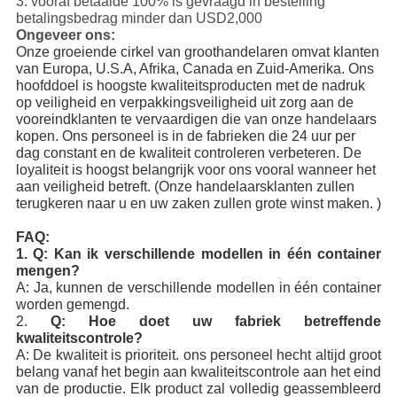
3. vooraf betaalde 100% is gevraagd in bestelling
betalingsbedrag minder dan USD2,000
Ongeveer ons:
Onze groeiende cirkel van groothandelaren omvat klanten
van Europa, U.S.A, Afrika, Canada en Zuid-Amerika. Ons
hoofddoel is hoogste kwaliteitsproducten met de nadruk
op veiligheid en verpakkingsveiligheid uit zorg aan de
vooreindklanten te vervaardigen die van onze handelaars
kopen. Ons personeel is in de fabrieken die 24 uur per
dag constant en de kwaliteit controleren verbeteren. De
loyaliteit is hoogst belangrijk voor ons vooral wanneer het
aan veiligheid betreft. (Onze handelaarsklanten zullen
terugkeren naar u en uw zaken zullen grote winst maken. )
FAQ:
1. Q: Kan ik verschillende modellen in één container
mengen?
A: Ja, kunnen de verschillende modellen in één container
worden gemengd.
2.
Q: Hoe doet uw fabriek betreffende
kwaliteitscontrole?
A: De kwaliteit is prioriteit. ons personeel hecht altijd groot
belang vanaf het begin aan kwaliteitscontrole aan het eind
van de productie. Elk product zal volledig geassembleerd