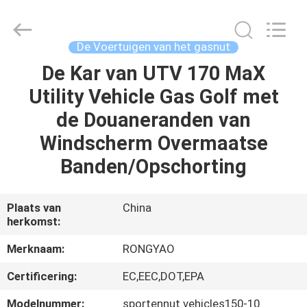
Shanghai
Rongyao
Vehicle
Co.,Ltd.
All
De Voertuigen van het gasnut
Rights
Reserved.
De Kar van UTV 170 MaX
HUIS
Utility Vehicle Gas Golf met
PRODUCTEN
de Douaneranden van
Windscherm Overmaatse
ONGEVEER
Banden/Opschorting
ONS
Plaats van
China
herkomst:
FABRIEKSREIS
Merknaam:
RONGYAO
KWALITEITSCONTROLE
Certificering:
EC,EEC,DOT,EPA
Modelnummer:
sportennut vehicles150-10