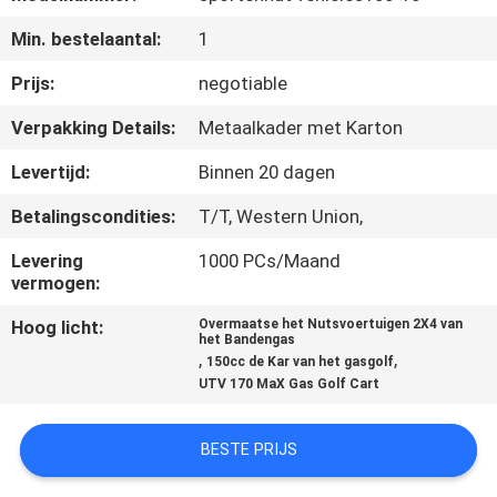
CONTACTEER
Min. bestelaantal:
1
ONS
Prijs:
negotiable
VERZOEK
Verpakking Details:
Metaalkader met Karton
OM
Levertijd:
Binnen 20 dagen
EEN
Betalingscondities:
T/T, Western Union,
CITAAT
Levering
1000 PCs/Maand
vermogen:
SITEMAP
Hoog licht:
Overmaatse het Nutsvoertuigen 2X4 van
het Bandengas
,
,
150cc de Kar van het gasgolf
PRIVACYBELEID
UTV 170 MaX Gas Golf Cart
BESTE PRIJS