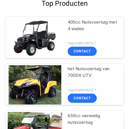
Top Producten
400cc Nutsvoertuig met
4 wielen
negotiable MOQ:1
CONTACT
het Nutsvoertuig van
700DX UTV
negotiable MOQ:1
CONTACT
650cc vierwielig
nutsvoertuig