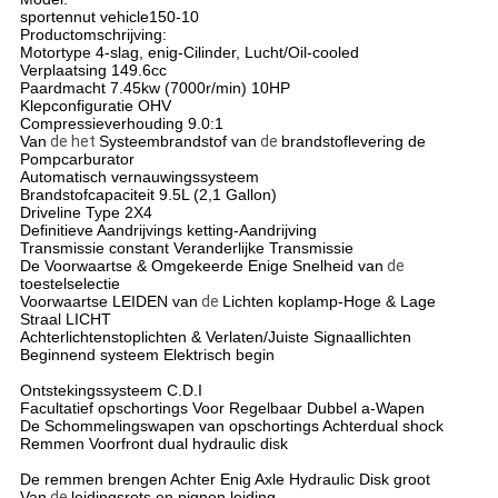
sportennut vehicle150-10
Productomschrijving:
Motortype
4-slag, enig-Cilinder, Lucht/Oil-cooled
Verplaatsing
149.6cc
Paardmacht
7.45kw (7000r/min) 10HP
Klepconfiguratie
OHV
Compressieverhouding
9.0:1
Van
de het
Systeembrandstof van
de
brandstof
levering de
Pompcarburator
Automatisch vernauwings
systeem
Brandstofcapaciteit
9.5L (2,1 Gallon)
Driveline Type
2X4
Definitieve Aandrijvings
ketting-Aandrijving
Transmissie
constant Veranderlijke Transmissie
De Voorwaartse &
Omgekeerde Enige Snelheid van
de
toestelselectie
Voorwaartse LEIDEN
van
de
Lichten koplamp-Hoge & Lage
Straal LICHT
Achterlichten
stoplichten & Verlaten/Juiste Signaallichten
Beginnend systeem
Elektrisch begin
Ontstekingssysteem
C.D.I
Facultatief opschortings
Voor Regelbaar Dubbel a-Wapen
De Schommelingswapen
van opschortings Achterdual shock
Remmen Voor
front dual hydraulic disk
De remmen brengen
Achter Enig Axle Hydraulic Disk groot
Van
de
leidings
rots en pignon leiding