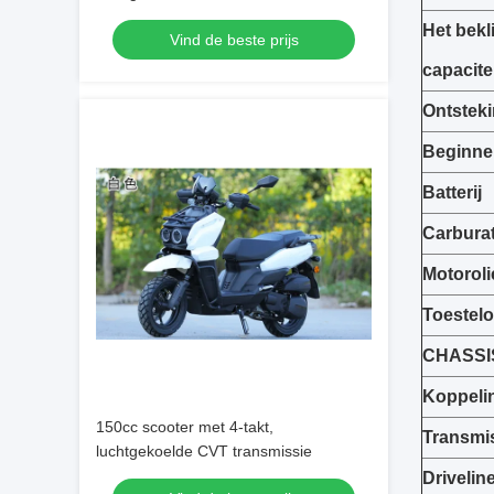
Het bek
Vind de beste prijs
capacite
Ontstek
Beginne
Batterij
Carbura
Motoroli
Toestelo
CHASSI
Koppeli
150cc scooter met 4-takt,
Transmi
luchtgekoelde CVT transmissie
Drivelin