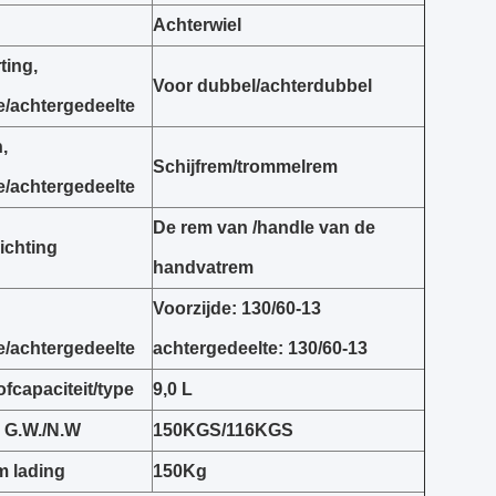
Achterwiel
ting,
Voor dubbel/achterdubbel
e/achtergedeelte
,
Schijfrem/trommelrem
e/achtergedeelte
De rem van /handle van de
ichting
handvatrem
Voorzijde: 130/60-13
e/achtergedeelte
achtergedeelte: 130/60-13
fcapaciteit/type
9,0 L
 G.W./N.W
150KGS/116KGS
 lading
150Kg