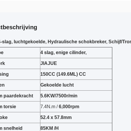
tbeschrijving
-slag, luchtgekoelde, Hydraulische schokbreker, Schijf/Tr
pe
4 slag, enige cilinder,
rk
JIAJUE
sing
150CC (149.6ML) CC
en
Gekoelde lucht
 paardekracht
5.6KW/7500r/min
 torsie
7.4N.m /
6,000rpm
roke
52.4 x 57.8mm
 snelheid
85KM /H