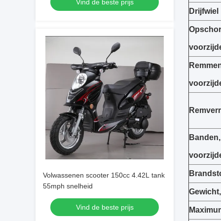
Vind de beste prijs
Drijfwiel
Opschor
voorzijd
Remmen
voorzijd
Remverr
Banden,
voorzijd
Brandsto
Volwassenen scooter 150cc 4.42L tank
55mph snelheid
Gewicht,
Vind de beste prijs
Maximum