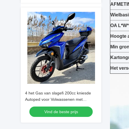
AFMETI
Wielbasi
OA L*W
Hoogte a
Min gro
Kartong
Het vers
4 het Gas van slagefi 200cc kniesde
Autoped voor Volwassenen met
Geleide Lichten
Vind de beste prijs