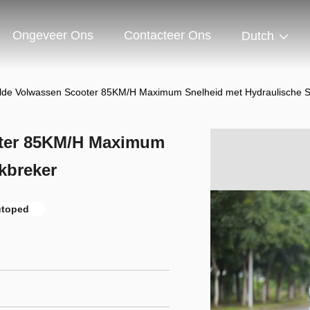
Ongeveer Ons
Contacteer Ons
Dutch
elde Volwassen Scooter 85KM/H Maximum Snelheid met Hydraulische 
oter 85KM/H Maximum
kbreker
utoped