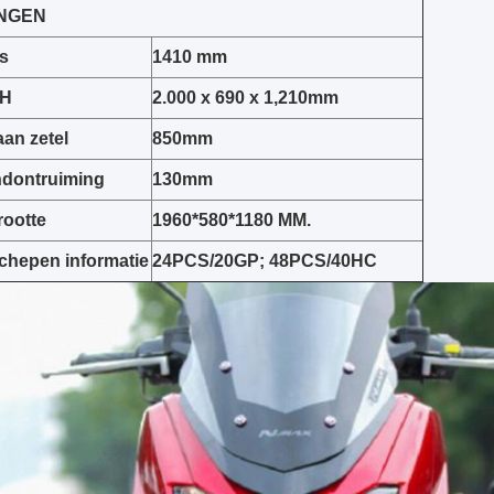
NGEN
s
1410 mm
*H
2.000 x 690 x 1,210mm
an zetel
850mm
ndontruiming
130mm
rootte
1960*580*1180 MM.
chepen informatie
24PCS/20GP; 48PCS/40HC