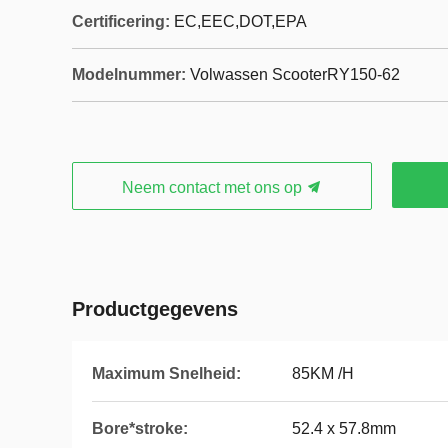
Certificering:
EC,EEC,DOT,EPA
Modelnummer:
Volwassen ScooterRY150-62
Neem contact met ons op
Productgegevens
Maximum Snelheid:
85KM /H
Bore*stroke:
52.4 x 57.8mm