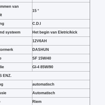
limmen van
15 °
it
ing
C.D.I
nd systeem
Het begin van Eletric/kick
12V6AH
tormerk
DASHUN
e
SF 15W/40
lie
Gl-4 85W/90
S ENZ.
ng
automatisch
ssie
Automatisch
e
Riem