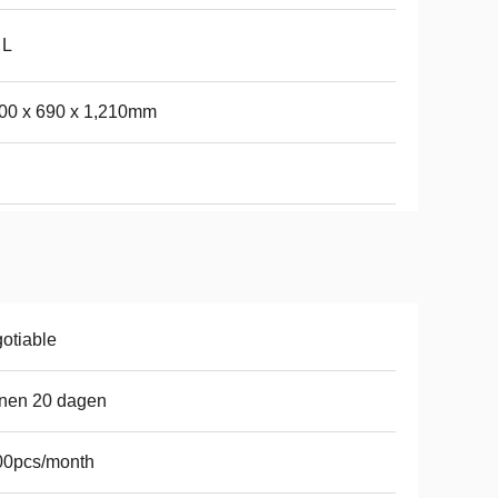
 L
00 x 690 x 1,210mm
otiable
nen 20 dagen
00pcs/month