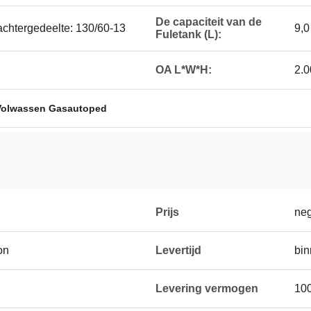
De capaciteit van de
achtergedeelte: 130/60-13
9,0
Fuletank (L):
OA L*W*H:
2.0
Volwassen Gasautoped
Prijs
neg
on
Levertijd
bin
Levering vermogen
10