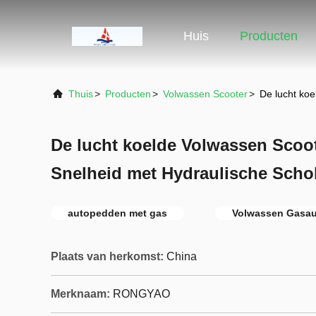
Huis
Producten
Thuis
>
Producten
>
Volwassen Scooter
>
De lucht ko
De lucht koelde Volwassen Sco
Snelheid met Hydraulische Scho
autopedden met gas
Volwassen Gasa
Plaats van herkomst:
China
Merknaam:
RONGYAO