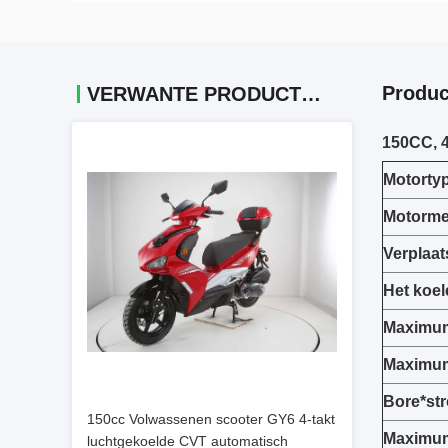
Produc
VERWANTE PRODUCTEN
150CC, 4
Motorty
Motorme
Verplaat
Het koel
Maximum
Maximum
Bore*st
150cc Volwassenen scooter GY6 4-takt
Maximum
luchtgekoelde CVT automatisch