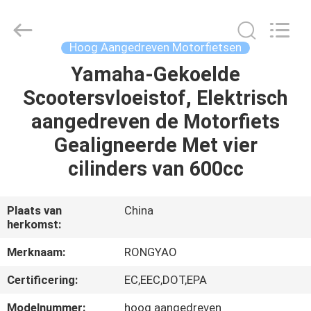
Shanghai
Rongyao
Vehicle
Co.,Ltd.
All
Hoog Aangedreven Motorfietsen
Rights
Reserved.
Yamaha-Gekoelde
HUIS
Scootersvloeistof, Elektrisch
PRODUCTEN
aangedreven de Motorfiets
Gealigneerde Met vier
ONGEVEER
cilinders van 600cc
ONS
Plaats van
China
herkomst:
FABRIEKSREIS
Merknaam:
RONGYAO
KWALITEITSCONTROLE
Certificering:
EC,EEC,DOT,EPA
Modelnummer:
hoog aangedreven