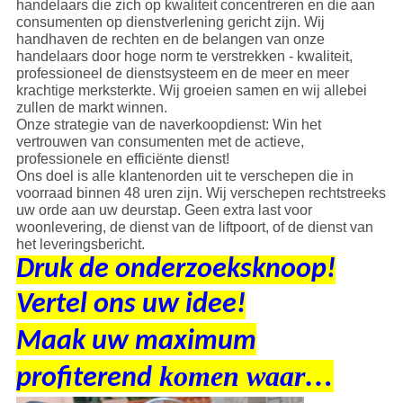
handelaars die zich op kwaliteit concentreren en die aan
consumenten op dienstverlening gericht zijn. Wij
handhaven de rechten en de belangen van onze
handelaars door hoge norm te verstrekken - kwaliteit,
professioneel de dienstsysteem en de meer en meer
krachtige merksterkte. Wij groeien samen en wij allebei
zullen de markt winnen.
Onze strategie van de naverkoopdienst: Win het
vertrouwen van consumenten met de actieve,
professionele en efficiënte dienst!
Ons doel is alle klantenorden uit te verschepen die in
voorraad binnen 48 uren zijn. Wij verschepen rechtstreeks
uw orde aan uw deurstap. Geen extra last voor
woonlevering, de dienst van de liftpoort, of de dienst van
het leveringsbericht.
Druk de onderzoeksknoop
!
Vertel ons uw idee
!
Maak uw maximum
komen waar…
profiterend