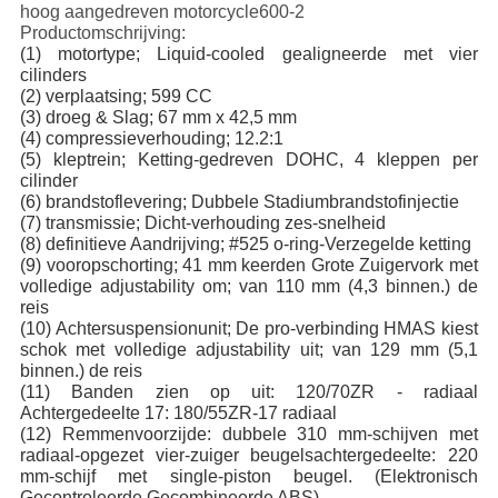
hoog aangedreven motorcycle600-2
Productomschrijving:
(1) motortype; Liquid-cooled gealigneerde met vier
cilinders
(2) verplaatsing; 599 CC
(3) droeg & Slag; 67 mm x 42,5 mm
(4) compressieverhouding; 12.2:1
(5) kleptrein; Ketting-gedreven DOHC, 4 kleppen per
cilinder
(6) brandstoflevering; Dubbele Stadiumbrandstofinjectie
(7) transmissie; Dicht-verhouding zes-snelheid
(8) definitieve Aandrijving; #525 o-ring-Verzegelde ketting
(9) vooropschorting; 41 mm keerden Grote Zuigervork met
volledige adjustability om; van 110 mm (4,3 binnen.) de
reis
(10) Achtersuspensionunit; De pro-verbinding HMAS kiest
schok met volledige adjustability uit; van 129 mm (5,1
binnen.) de reis
(11) Banden zien op uit: 120/70ZR - radiaal
Achtergedeelte 17: 180/55ZR-17 radiaal
(12) Remmenvoorzijde: dubbele 310 mm-schijven met
radiaal-opgezet vier-zuiger beugelsachtergedeelte: 220
mm-schijf met single-piston beugel. (Elektronisch
Gecontroleerde Gecombineerde ABS)