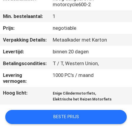
CONTACTEER
motorcycle600-2
ONS
Min. bestelaantal:
1
Prijs:
negotiable
VERZOEK
Verpakking Details:
Metaalkader met Karton
OM
EEN
Levertijd:
binnen 20 dagen
CITAAT
Betalingscondities:
T / T, Western Union,
Levering
1000 PC's / maand
SITEMAP
vermogen:
Hoog licht:
,
Enige Cilindermotorfiets
PRIVACYBELEID
Elektrische het Reizen Motorfiets
BESTE PRIJS