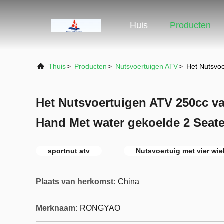
Huis
Producten
Thuis
>
Producten
>
Nutsvoertuigen ATV
>
Het Nutsvoe
Het Nutsvoertuigen ATV 250cc va
Hand Met water gekoelde 2 Seater
sportnut atv
Nutsvoertuig met vier wie
Plaats van herkomst:
China
Merknaam:
RONGYAO