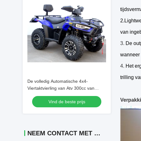
tijdsverm
2.Lightwe
van inge
3.
De outp
wanneer 
4.
Het er
trilling 
De volledig Automatische 4x4-
Viertaktvierling van Atv 300cc van
Nutsvoertuigen
Verpakki
Vind de beste prijs
NEEM CONTACT MET ONS OP