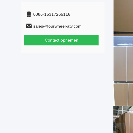
0086-15317265116
sales@fourwheel-atv.com
Contact opnemen