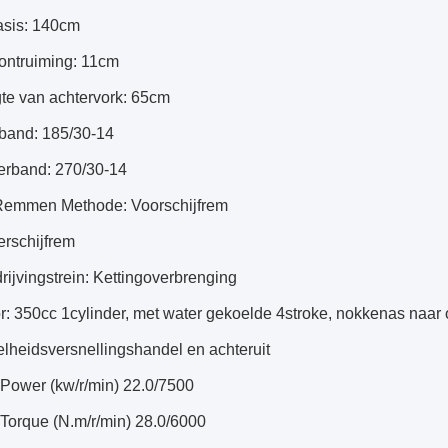
asis: 140cm
dontruiming: 11cm
gte van achtervork: 65cm
rband: 185/30-14
terband: 270/30-14
 Remmen Methode: Voorschijfrem
erschijfrem
rijvingstrein: Kettingoverbrenging
or: 350cc 1cylinder, met water gekoelde 4stroke, nokkenas naa
elheidsversnellingshandel en achteruit
.Power (kw/r/min) 22.0/7500
.Torque (N.m/r/min) 28.0/6000