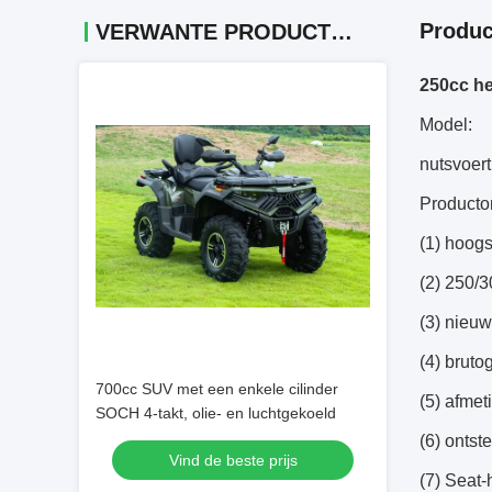
Produc
VERWANTE PRODUCTEN
250cc he
Model:
nutsvoert
Producto
(1) hoog
(2) 250/
(3) nieuw
(4) bruto
700cc SUV met een enkele cilinder
(5) afme
SOCH 4-takt, olie- en luchtgekoeld
(6) ontst
Vind de beste prijs
(7) Seat