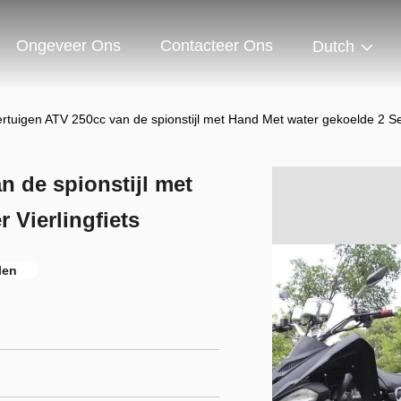
Ongeveer Ons
Contacteer Ons
Dutch
rtuigen ATV 250cc van de spionstijl met Hand Met water gekoelde 2 Sea
n de spionstijl met
 Vierlingfiets
len