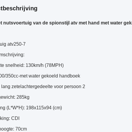
tbeschrijving
t nutsvoertuig van de spionstijl atv met hand met water gek
uig atv250-7
mschrijving:
ste snelheid: 130km/h (78MPH)
300/350cc-met water gekoeld handboek
 lang zetelachtergedeelte voor persoon 2
gewicht: 285kg
ting (L*W*H): 198x115x94 (cm)
eking: CDI
-hoogte: 70cm