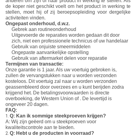
anderen om zijn of haar product in werking te stellen. Als
de koper niet geschikt voelt om het product in werking te
stellen, moet hij of zij beroepsopleiding voor dergelijke
activiteiten vinden.
Ongepast onderhoud, d.w.z.
Gebrek aan routineonderhoud
Uitgevoerde de reparaties worden gedaan dit door
zich, niet een professionele technicus of uw handelaar
Gebruik van onjuiste smeermiddelen
Ongepaste aanvankelijke opstelling
Gebruik van aftermarket delen voor reparatie
Termijnen van transactie:
Onze garantie is 1 jaar. Als uw voertuig gebroken is,
zullen de vervangstukken naar u worden verzonden
kosteloos. Dit voertuig zal naar u worden verzonden
geassembleerd door overzees en u kunt berijden zodra
krijgend het. De betalingsvoorwaarden is directe
overboeking, de Western Union of . De levertijd is
ongeveer 20 dagen.
FAQ:
Q: Kan ik sommige steekproeven krijgen?
1.
A: Wij zijn geëerd om u steekproeven voor
kwaliteitscontrole aan te bieden.
Q: Hebt u de producten in voorraad?
2.