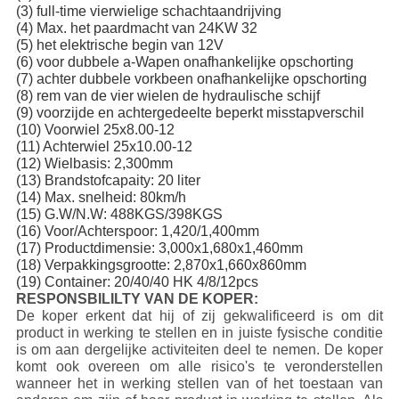
(3) full-time vierwielige schachtaandrijving
(4) Max. het paardmacht van 24KW 32
(5) het elektrische begin van 12V
(6) voor dubbele a-Wapen onafhankelijke opschorting
(7) achter dubbele vorkbeen onafhankelijke opschorting
(8) rem van de vier wielen de hydraulische schijf
(9) voorzijde en achtergedeelte beperkt misstapverschil
(10) Voorwiel 25x8.00-12
(11) Achterwiel 25x10.00-12
(12) Wielbasis: 2,300mm
(13) Brandstofcapaity: 20 liter
(14) Max. snelheid: 80km/h
(15) G.W/N.W: 488KGS/398KGS
(16) Voor/Achterspoor: 1,420/1,400mm
(17) Productdimensie: 3,000x1,680x1,460mm
(18) Verpakkingsgrootte: 2,870x1,660x860mm
(19) Container: 20/40/40 HK 4/8/12pcs
RESPONSBILILTY VAN DE KOPER:
De koper erkent dat hij of zij gekwalificeerd is om dit
product in werking te stellen en in juiste fysische conditie
is om aan dergelijke activiteiten deel te nemen. De koper
komt ook overeen om alle risico's te veronderstellen
wanneer het in werking stellen van of het toestaan van