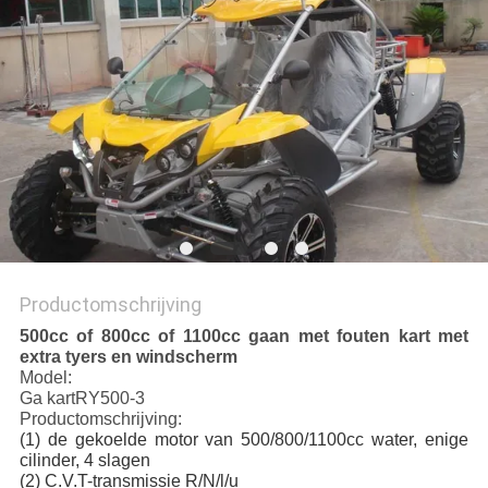
Productomschrijving
500cc of 800cc of 1100cc gaan met fouten kart met
extra tyers en windscherm
Model:
Ga kartRY500-3
Productomschrijving:
(1) de gekoelde motor van 500/800/1100cc water, enige
cilinder, 4 slagen
(2) C.V.T-transmissie R/N/l/u