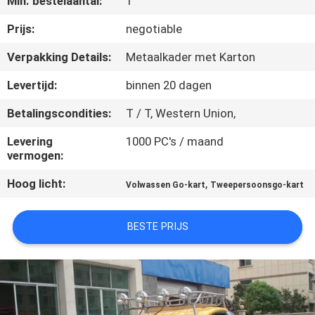
Min. bestelaantal:
1
CONTACTEER
ONS
Prijs:
negotiable
Verpakking Details:
Metaalkader met Karton
VERZOEK
Levertijd:
binnen 20 dagen
OM
Betalingscondities:
T / T, Western Union,
EEN
Levering
1000 PC's / maand
CITAAT
vermogen:
Hoog licht:
,
Volwassen Go-kart
Tweepersoonsgo-kart
SITEMAP
BESTE PRIJS
PRIVACYBELEID