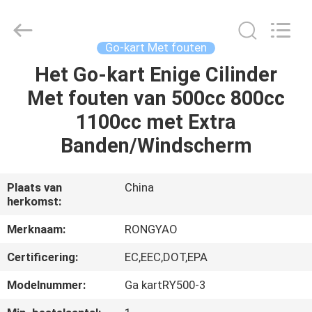
Shanghai
Rongyao
Vehicle
Co.,Ltd.
All
Go-kart Met fouten
Rights
Reserved.
Het Go-kart Enige Cilinder
HUIS
Met fouten van 500cc 800cc
PRODUCTEN
1100cc met Extra
Banden/Windscherm
ONGEVEER
ONS
Plaats van
China
herkomst:
FABRIEKSREIS
Merknaam:
RONGYAO
Certificering:
EC,EEC,DOT,EPA
KWALITEITSCONTROLE
Modelnummer:
Ga kartRY500-3