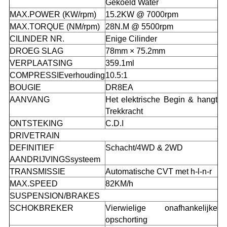
Gekoeld Water
MAX.POWER (KW/rpm)
15.2KW @ 7000rpm
MAX.TORQUE (NM/rpm)
28N.M @ 5500rpm
CILINDER NR.
Enige Cilinder
DROEG SLAG
78mm × 75.2mm
VERPLAATSING
359.1ml
COMPRESSIEverhouding
10.5:1
BOUGIE
DR8EA
AANVANG
Het elektrische Begin & hangt
Trekkracht
ONTSTEKING
C.D.I
DRIVETRAIN
DEFINITIEF
Schacht/4WD & 2WD
AANDRIJVINGSsysteem
TRANSMISSIE
Automatische CVT met h-l-n-r
MAX.SPEED
82KM/h
SUSPENSION/BRAKES
SCHOKBREKER
Vierwielige onafhankelijke
opschorting