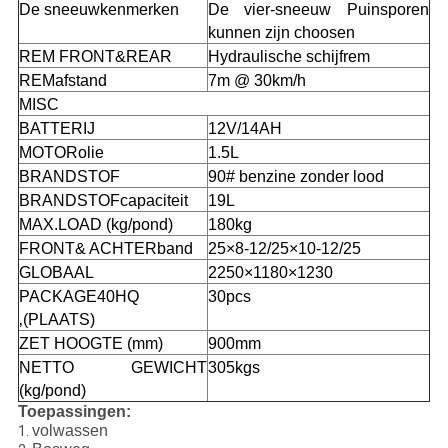
De sneeuwkenmerken
De vier-sneeuw Puinsporen
kunnen zijn choosen
REM FRONT&REAR
Hydraulische schijfrem
REMafstand
7m @ 30km/h
MISC
BATTERIJ
12V/14AH
MOTORolie
1.5L
BRANDSTOF
90# benzine zonder lood
BRANDSTOFcapaciteit
19L
MAX.LOAD (kg/pond)
180kg
FRONT& ACHTERband
25×8-12/25×10-12/25
GLOBAAL
2250×1180×1230
PACKAGE40HQ
30pcs
‚(PLAATS)
ZET HOOGTE (mm)
900mm
NETTO GEWICHT
305kgs
(kg/pond)
Toepassingen:
volwassen
1.