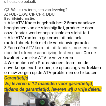
u het saldo betaalt.
Q3.
Wat is uw termijnen van levering?
A: FOB- EXW, CIF CFR, DDU.
Bedrijfsinformatie;
Alle ATV-Kader is gebruik het 2.5mm naadloze
1.
booglassen van de staalpijp ligt, productie door
onze fabriek workeshop.reliable en stabiliteit.
Alle ATV-motor is gekomen uit originele
2.
motorfabriek. heb niet de vernieuwingsmotor.
3.Each één
ATV komt uit uit fabriek, moeten allen
door het strenge aandrijving testen gaan.
Om de
kwaliteit van elke ATV te verzekeren.
4.We hebben één Professioneel team om de
naverkoopdienst
te doen
,
de oplossing verstrekken
om uw zorgen op de ATV-problemen op te lossen.
Garantietijd
Wij leveren u 12 maanden voor garantietijd,
tijdens de garantietijd, leveren wij u vrije delen!!