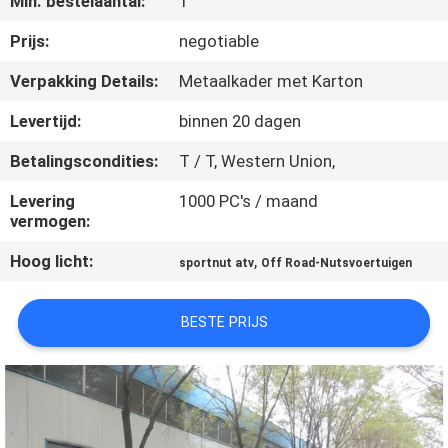
Min. bestelaantal:
1
CONTACTEER
ONS
Prijs:
negotiable
Verpakking Details:
Metaalkader met Karton
VERZOEK
Levertijd:
binnen 20 dagen
OM
Betalingscondities:
T / T, Western Union,
EEN
Levering
1000 PC's / maand
CITAAT
vermogen:
Hoog licht:
,
sportnut atv
Off Road-Nutsvoertuigen
SITEMAP
BESTE PRIJS
PRIVACYBELEID