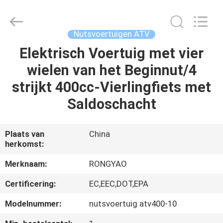
Shanghai
Rongyao
Vehicle
Co.,Ltd.
All
Nutsvoertuigen ATV
Rights
Reserved.
Elektrisch Voertuig met vier
HUIS
wielen van het Beginnut/4
PRODUCTEN
strijkt 400cc-Vierlingfiets met
Saldoschacht
ONGEVEER
ONS
Plaats van
China
herkomst:
FABRIEKSREIS
Merknaam:
RONGYAO
Certificering:
EC,EEC,DOT,EPA
KWALITEITSCONTROLE
Modelnummer:
nutsvoertuig atv400-10