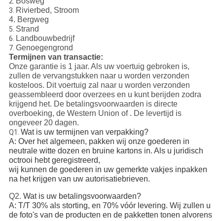
Bosweg
2.
Rivierbed, Stroom
3.
4.
Bergweg
Strand
5.
Landbouwbedrijf
6.
Genoegengrond
7.
Termijnen van transactie:
Onze garantie is 1 jaar. Als uw voertuig gebroken is,
zullen de vervangstukken naar u worden verzonden
kosteloos. Dit voertuig zal naar u worden verzonden
geassembleerd door overzees en u kunt berijden zodra
krijgend het. De betalingsvoorwaarden is directe
overboeking, de Western Union of . De levertijd is
ongeveer 20 dagen.
Wat is uw termijnen van verpakking?
Q1.
A: Over het algemeen, pakken wij onze goederen in
neutrale witte dozen en bruine kartons in. Als u juridisch
octrooi hebt geregistreerd,
wij kunnen de goederen in uw gemerkte vakjes inpakken
na het krijgen van uw autorisatiebrieven.
Q2.
Wat is uw betalingsvoorwaarden?
A: T/T 30% als storting, en 70% vóór levering. Wij zullen u
de foto's van de producten en de pakketten tonen alvorens