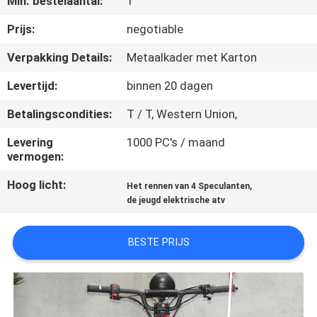
Min. bestelaantal:
1
CONTACTEER
ONS
Prijs:
negotiable
Verpakking Details:
Metaalkader met Karton
VERZOEK
Levertijd:
binnen 20 dagen
OM
Betalingscondities:
T / T, Western Union,
EEN
Levering
1000 PC's / maand
CITAAT
vermogen:
Hoog licht:
,
Het rennen van 4 Speculanten
SITEMAP
de jeugd elektrische atv
PRIVACYBELEID
BESTE PRIJS