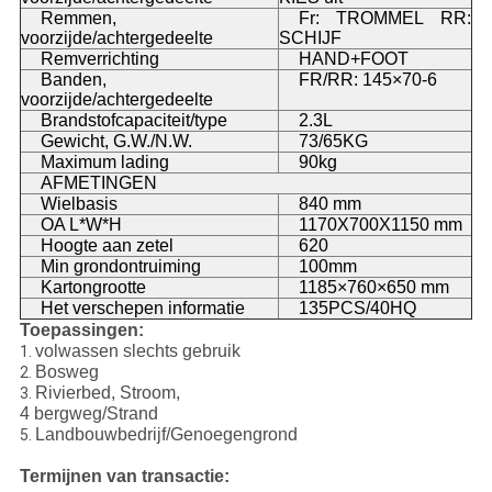
Remmen,
Fr: TROMMEL RR:
voorzijde/achtergedeelte
SCHIJF
Remverrichting
HAND+FOOT
Banden,
FR/RR: 145×70-6
voorzijde/achtergedeelte
Brandstofcapaciteit/type
2.3L
Gewicht, G.W./N.W.
73/65KG
Maximum lading
90kg
AFMETINGEN
Wielbasis
840 mm
OA L*W*H
1170X700X1150 mm
Hoogte aan zetel
620
Min grondontruiming
100mm
Kartongrootte
1185×760×650 mm
Het verschepen informatie
135PCS/40HQ
Toepassingen:
volwassen slechts gebruik
1.
Bosweg
2.
Rivierbed, Stroom,
3.
4 bergweg/Strand
Landbouwbedrijf/Genoegengrond
5.
Termijnen van transactie: