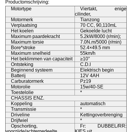
Productomschrijving:
Motortype
Viertakt, enige
cilinder,
Motormerk
Tianzong
Verplaatsing
70 CC, 90,110mL
Het koelen
Gekoelde lucht
Maximum paardekracht
5.2kW/8000 (r/min);
Maximum torsie
7.0N.m/5000 (r/min)
Bore*stroke
52.4×49.5 mm
Maximum snelheid
55km/h
Het beklimmen van capaciteit
≥10°
Ontsteking
C.D.I
Beginnend systeem
Elektrisch begin
Batterij
12V 4AH
Carburatormerk
Pz19
Motorolie
15w/40-SE
Toestelolie
*
CHASSIS ENZ.
Koppeling
automatisch
Transmissie
*
Driveline
Kettingoverbrenging
Drijfwiel
*
Opschorting,
Fr: DUBBEL/RR:
voorzijde/achtergedeelte
KIES uit