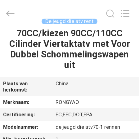
Shanghai
Rongyao
Vehicle
Co.,Ltd.
All
De jeugd die atv rent
Rights
Reserved.
70CC/kiezen 90CC/110CC
HUIS
Cilinder Viertaktatv met Voor
PRODUCTEN
Dubbel Schommelingswapen
uit
ONGEVEER
ONS
Plaats van
China
herkomst:
FABRIEKSREIS
Merknaam:
RONGYAO
Certificering:
EC,EEC,DOT,EPA
KWALITEITSCONTROLE
Modelnummer:
de jeugd die atv70-1 rennen