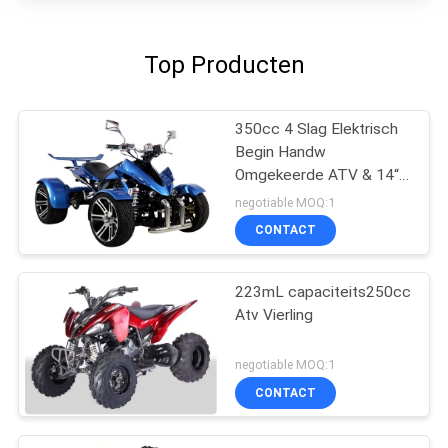
Top Producten
350cc 4 Slag Elektrisch
Begin Handw
Omgekeerde ATV & 14“
Aluminiumwielen
negotiable MOQ:1
CONTACT
223mL capaciteits250cc
Atv Vierling
negotiable MOQ:1
CONTACT