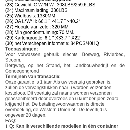
(23) Gewicht, G.W./N.W.: 308LBS/259.6LBS
(24) Maximum lading: 330LBS
(25) Wielbasis: 1330MM
(26) OA L*W*H: 66.1 " ×41.7 " ×40.2“
(27) Hoogte aan zetel: 320 MM.
(28) Min grondontruiming: 70 MM.
(29) Kartongrootte: 6.1 " X33.7 " X22“
(30) het Verschepen informatie: 84PCS/40HQ
Toepassingen:
Voor volwassen gebruik slechts, Bosweg, Rivierbed,
Stroom,
Bergweg, op het Strand, het Landbouwbedrijf en de
Genoegengrond
Termijnen van transactie:
Onze garantie is 1 jaar. Als uw voertuig gebroken is,
zullen de vervangstukken naar u worden verzonden
kosteloos. Dit voertuig zal naar u worden verzonden
geassembleerd door overzees en u kunt berijden zodra
krijgend het. De betalingsvoorwaarden is directe
overboeking, de Western Union of . De levertijd is
ongeveer 20 dagen.
FAQ:
Q: Kan ik verschillende modellen in één container
1.