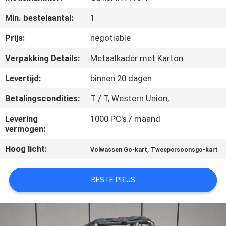
CONTACTEER
Min. bestelaantal:
1
ONS
Prijs:
negotiable
VERZOEK
Verpakking Details:
Metaalkader met Karton
OM
Levertijd:
binnen 20 dagen
EEN
Betalingscondities:
T / T, Western Union,
CITAAT
Levering
1000 PC's / maand
vermogen:
SITEMAP
Hoog licht:
,
Volwassen Go-kart
Tweepersoonsgo-kart
PRIVACYBELEID
BESTE PRIJS