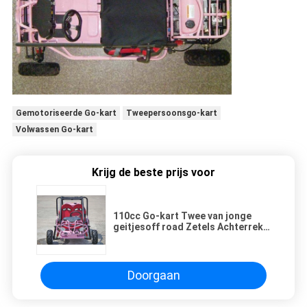
Gemotoriseerde Go-kart
Tweepersoonsgo-kart
Volwassen Go-kart
Krijg de beste prijs voor
110cc Go-kart Twee van jonge
geitjesoff road Zetels Achterrek
met de Transmissie/het
Omgekeerde van CVT
Doorgaan