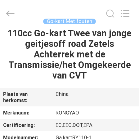
Shanghai
Rongyao
Vehicle
Co.,Ltd.
All
Go-kart Met fouten
Rights
Reserved.
110cc Go-kart Twee van jonge
HUIS
geitjesoff road Zetels
PRODUCTEN
Achterrek met de
Transmissie/het Omgekeerde
ONGEVEER
van CVT
ONS
Plaats van
China
herkomst:
FABRIEKSREIS
Merknaam:
RONGYAO
KWALITEITSCONTROLE
Certificering:
EC,EEC,DOT,EPA
Modelnummer:
Ga kartRY110-1