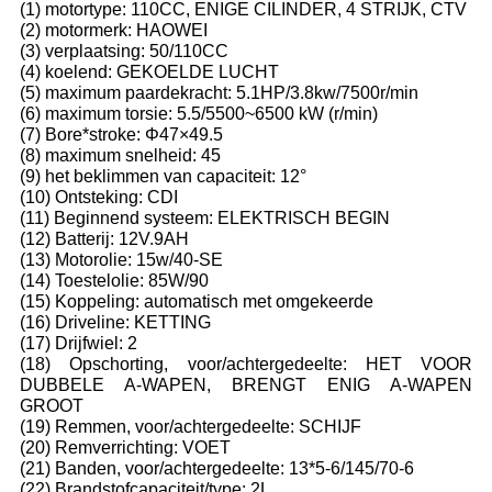
(1) motortype: 110CC, ENIGE CILINDER, 4 STRIJK, CTV
(2) motormerk: HAOWEI
(3) verplaatsing: 50/110CC
(4) koelend: GEKOELDE LUCHT
(5) maximum paardekracht: 5.1HP/3.8kw/7500r/min
(6) maximum torsie: 5.5/5500~6500 kW (r/min)
(7) Bore*stroke: Φ47×49.5
(8) maximum snelheid: 45
(9) het beklimmen van capaciteit: 12°
(10) Ontsteking: CDI
(11) Beginnend systeem: ELEKTRISCH BEGIN
(12) Batterij: 12V.9AH
(13) Motorolie: 15w/40-SE
(14) Toestelolie: 85W/90
(15) Koppeling: automatisch met omgekeerde
(16) Driveline: KETTING
(17) Drijfwiel: 2
(18) Opschorting, voor/achtergedeelte: HET VOOR
DUBBELE A-WAPEN, BRENGT ENIG A-WAPEN
GROOT
(19) Remmen, voor/achtergedeelte: SCHIJF
(20) Remverrichting: VOET
(21) Banden, voor/achtergedeelte: 13*5-6/145/70-6
(22) Brandstofcapaciteit/type: 2L