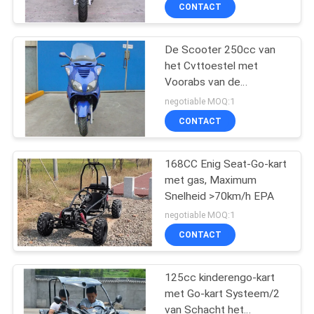
CONTACTEER
CONTACT
ONS
De Scooter 250cc van
59
het Cvttoestel met
VERZOEK
Voorabs van de
OM
Nutsvoertuigen ATV
Remchengshin van de
negotiable MOQ:1
Schijf Achterschijf de
EEN
CONTACT
Puntband
CITAAT
168CC Enig Seat-Go-kart
met gas, Maximum
SITEMAP
Snelheid >70km/h EPA
75
negotiable MOQ:1
PRIVACYBELEID
CONTACT
de jeugd die atv rent
125cc kinderengo-kart
met Go-kart Systeem/2
van Schacht het