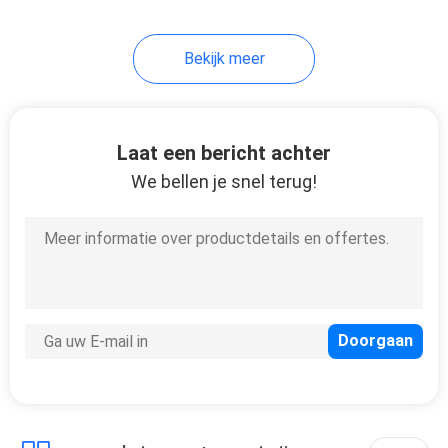
43
Bekijk meer
De Motorfiets van
de vuilfiets
Laat een bericht achter
We bellen je snel terug!
59
Hoog Aangedreven
Motorfietsen