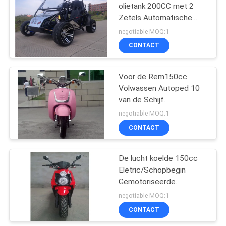
olietank 200CC met 2
Zetels Automatische
27
Transmissie
negotiable MOQ:1
CONTACT
Minifietsautoped
Voor de Rem150cc
Volwassen Autoped 10
van de Schijf
Achtertrommel“
negotiable MOQ:1
Aluminiumrand
CONTACT
30
De lucht koelde 150cc
250cc bijlmotorfiets
Eletric/Schopbegin
Gemotoriseerde
Autoped voor
negotiable MOQ:1
Volwassenen
CONTACT