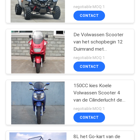
Drijfseater
negotiable MOQ:1
CONTACT
183
De Volwassen Scooter
Go-kart Met fouten
van het schopbegin 12
Duimrand met
Kleurkwaliteit Dubbele
negotiable MOQ:1
Achterschok
CONTACT
150CC kies Koele
98
Volwassen Scooter 4
van de Cilinderlucht de
Volwassen Scooter
Automatische Koppeling
negotiable MOQ:1
van de Slag uitAutoped
CONTACT
8L het Go-kart van de