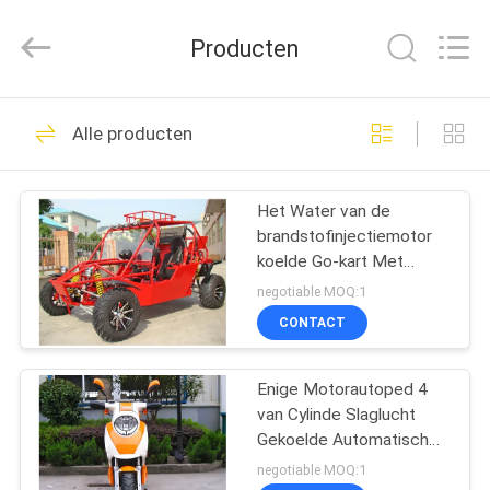
Shanghai
Rongyao
Vehicle
Producten
Co.,Ltd.
All
Rights
Reserved.
HUIS
32
Alle producten
Vierwielige ATV
PRODUCTEN
Het Water van de
brandstofinjectiemotor
ONGEVEER
koelde Go-kart Met
ONS
fouten met Voet In
negotiable MOQ:1
werking gestelde
CONTACT
Koppeling 800CC
27
FABRIEKSREIS
Enige Motorautoped 4
ATV-Vierlingfiets
van Cylinde Slaglucht
KWALITEITSCONTROLE
Gekoelde Automatische
Koppeling
negotiable MOQ:1