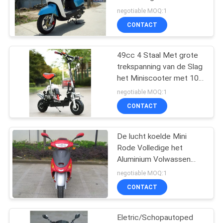
Echt Leer
negotiable MOQ:1
CONTACT
49cc 4 Staal Met grote
trekspanning van de Slag
het Miniscooter met 10
Duimluchtband
negotiable MOQ:1
CONTACT
De lucht koelde Mini
Rode Volledige het
Aluminium Volwassen
Elektrische Motorfiets
negotiable MOQ:1
van de Fietsautoped
CONTACT
50cc
Eletric/Schopautoped