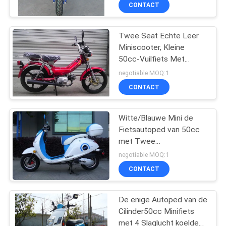
Motor
CONTACTEER
CONTACT
ONS
Twee Seat Echte Leer
Miniscooter, Kleine
VERZOEK
50cc-Vuilfiets Met
OM
geringe geluidssterkte
negotiable MOQ:1
EEN
CONTACT
CITAAT
Witte/Blauwe Mini de
Fietsautoped van 50cc
SITEMAP
met Twee
Achteruitkijkspiegels/Achterd
negotiable MOQ:1
PRIVACYBELEID
CONTACT
De enige Autoped van de
Cilinder50cc Minifiets
met 4 Slaglucht koelde