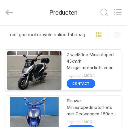
Shanghai
Rongyao
Vehicle
Producten
Co.,Ltd.
All
Rights
Reserved.
HUIS
mini gas motorcycle online fabricage
PRODUCTEN
2 wiel50cc Miniautoped,
45km/h
ONGEVEER
Minigasmotorfiets voor
ONS
Jong geitje/Volwassene
negotiable MOQ:1
CONTACT
FABRIEKSREIS
Blauwe
Miniautopedmotorfiets
KWALITEITSCONTROLE
met Gedwongen 150cc
CVT - lucht Gekoelde
negotiable MOQ:1