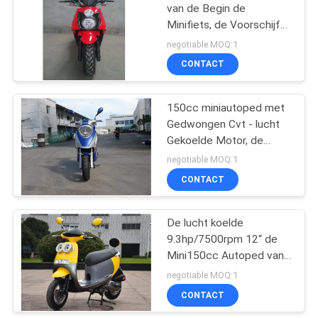
van de Begin de
Minifiets, de Voorschijf
van 150cc en
negotiable MOQ:1
Achtertrommelrem
CONTACT
150cc miniautoped met
Gedwongen Cvt - lucht
Gekoelde Motor, de
Voorrem van de Schijf
negotiable MOQ:1
Achtertrommel
CONTACT
De lucht koelde
9.3hp/7500rpm 12“ de
Mini150cc Autoped van
de PUNTband met CVT-
negotiable MOQ:1
Motor
CONTACT