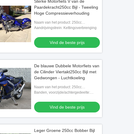
Sterke Motorfiets V van de
Paardekracht250cc Bijl - Tweeling
Hoge Compressieverhouding
Naam van het product: 250cc
bijlmotorfiets
Aandrijvingstrein: Kettingoverbrenging
Vind de beste prijs
De blauwe Dubbele Motorfiets van
de Cilinder Viertakt250cc Bijl met
Gedwongen - Luchtkoeling
Naam van het product: 250cc
bijlmotorfiets
Banden, voorzijde/achtergedeelte:
110/60-17/140/70-17
Vind de beste prijs
Leger Groene 250cc Bobber Bijl