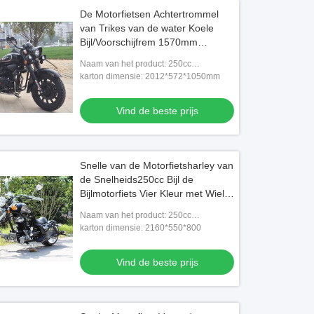
De Motorfietsen Achtertrommel
van Trikes van de water Koele
Bijl/Voorschijfrem 1570mm
Wielbasis
Naam van het product: 250cc
bijlmotorfiets
karton dimensie: 2012*572*1050mm
Vind de beste prijs
Snelle van de Motorfietsharley van
de Snelheids250cc Bijl de
Bijlmotorfiets Vier Kleur met Wiel
Twee
Naam van het product: 250cc
bijlmotorfiets
karton dimensie: 2160*550*800
Vind de beste prijs