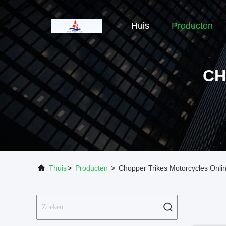
Huis
Producten
CH
Thuis
>
Producten
>
Chopper Trikes Motorcycles Onlin