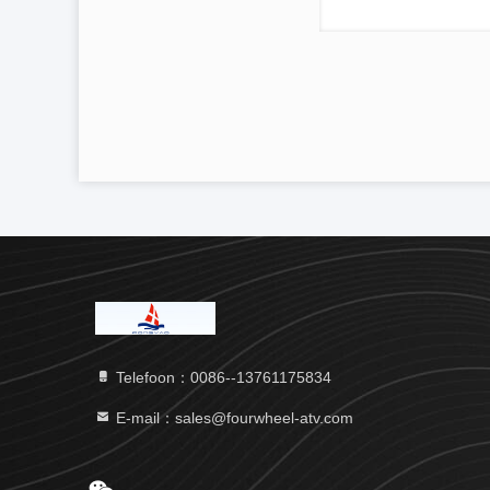
Telefoon：0086--13761175834
E-mail：sales@fourwheel-atv.com