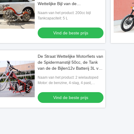
Wettelijke Bijl van de
Transmissiestraat
Naam van het product: 200cc bijl
Tankcapaciteit: 5 L
Vind de beste prijs
De Straat Wettelijke Motorfiets van
de Spidermanstijl 50cc, de Tank
van de de Bijlen12v Batterij 3L van
Douaneharley
Naam van het product: 2 wielautoped
Motor: de benzine, 4-slag, 4 past,
4speed aan
Vind de beste prijs