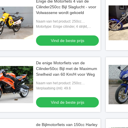
Enige die Motorfiets 4 van de
Cilinder250cc Bijl Slaglucht - voor
Volwassene wordt gekoeld
Naam van het product: 250cc
bijlmotorfiets
Motortype: Enige cilinder, 4 strijkt,
luchtgekoeld
Vind de beste prijs
De enige Motorfiets van de
Cilinder50cc Bijl met de Maximum
Snelheid van 60 Km/H voor Weg
Naam van het product: 250cc
bijlmotorfiets
Verplaatsing (ml): 49.6
Vind de beste prijs
de Bijlmotorfiets van 150cc Harley