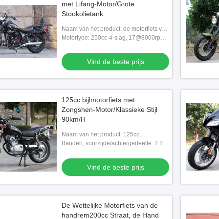
met Lifang-Motor/Grote
Stookolietank
Naam van het product: de motorfiets van
250cc bobber
Motortype: 250cc-4-slag, 17@8000rpm-
Paardmacht
Vind de beste prijs
125cc bijlmotorfiets met
Zongshen-Motor/Klassieke Stijl
90km/H
Naam van het product: 125cc
bijlmotorfiets
Banden, voorzijde/achtergedeelte: 2.25-
17-4PR/2.50-17-6PR
Vind de beste prijs
De Wettelijke Motorfiets van de
handrem200cc Straat, de Hand