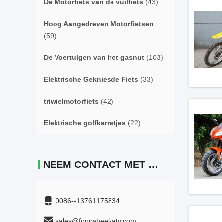
De Motorfiets van de vuilfiets
(43)
Hoog Aangedreven Motorfietsen
(59)
De Voertuigen van het gasnut
(103)
Elektrische Gekniesde Fiets
(33)
triwielmotorfiets
(42)
Elektrische golfkarretjes
(22)
NEEM CONTACT MET ONS OP
0086--13761175834
sales@fourwheel-atv.com