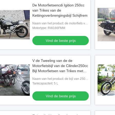
De Motorfietsencdi Igition 250cc
van Trikes van de
Kettingoverbrengingsbijl Schijfrem
Naam van het product: de motorfiets van
250cc bobber
Motortype: RW166FMM
Vind de beste prijs
V de Tweeling van de de
Motorfietsbijl van de Cilinder250cc
Bijl Motorfietsen van Trikes met
Grote Koplamp
Naam van het product: de bijl van 250cc
trike
Tankcapaciteit: 5 L
Vind de beste prijs