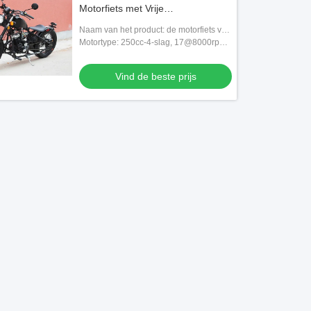
Motorfiets met Vrije
Hulpmiddeluitrustingen
Naam van het product: de motorfiets van
250cc bobber
Motortype: 250cc-4-slag, 17@8000rpm-
Paardmacht
Vind de beste prijs