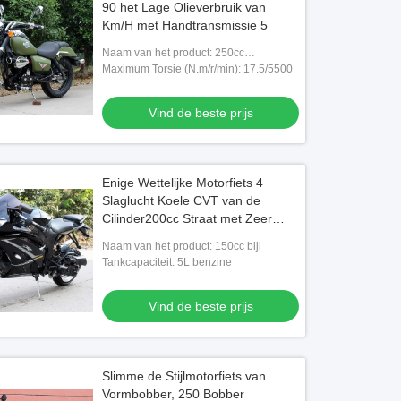
90 het Lage Olieverbruik van
Km/H met Handtransmissie 5
Naam van het product: 250cc
bijlmotorfiets
Maximum Torsie (N.m/r/min): 17.5/5500
Vind de beste prijs
Enige Wettelijke Motorfiets 4
Slaglucht Koele CVT van de
Cilinder200cc Straat met Zeer
belangrijk Beginsysteem
Naam van het product: 150cc bijl
Tankcapaciteit: 5L benzine
Vind de beste prijs
Slimme de Stijlmotorfiets van
Vormbobber, 250 Bobber